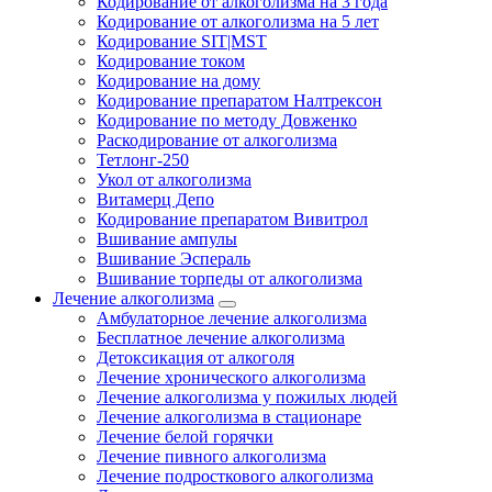
Кодирование от алкоголизма на 3 года
Кодирование от алкоголизма на 5 лет
Кодирование SIT|MST
Кодирование током
Кодирование на дому
Кодирование препаратом Налтрексон
Кодирование по методу Довженко
Раскодирование от алкоголизма
Тетлонг-250
Укол от алкоголизма
Витамерц Депо
Кодирование препаратом Вивитрол
Вшивание ампулы
Вшивание Эспераль
Вшивание торпеды от алкоголизма
Лечение алкоголизма
Амбулаторное лечение алкоголизма
Бесплатное лечение алкоголизма
Детоксикация от алкоголя
Лечение хронического алкоголизма
Лечение алкоголизма у пожилых людей
Лечение алкоголизма в стационаре
Лечение белой горячки
Лечение пивного алкоголизма
Лечение подросткового алкоголизма