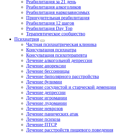
Реабилитация за 21 день
Реабилитация алкоголиков
Реабилитация наркозависимых
Принудительная реабилитация
Реабилитация 12 шагов
Реабилитация Day Top
Терапевтическое сообщество
Психиатрия
Частная психиатрическая клиника
Консультация психиатра
Консультация психотерапевта
Лечение алкогольной депрессии
Лечение анорексии
Лечение бессонницы
Лечение биполярного расстройства
Лечение булимии
Лечение сосудистой и старческой деменции
Лечение депрессии
Лечение игромании
Лечение лудомании
Лечение неврозов
Лечение панических атак
Лечение психоза
Лечение ПТСР
Лечение расстройств пищевого поведения