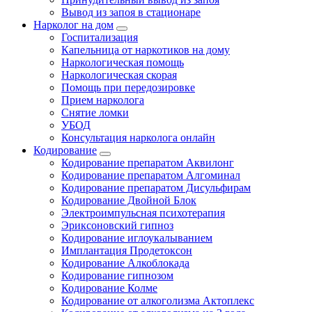
Вывод из запоя в стационаре
Нарколог на дом
Госпитализация
Капельница от наркотиков на дому
Наркологическая помощь
Наркологическая скорая
Помощь при передозировке
Прием нарколога
Снятие ломки
УБОД
Консультация нарколога онлайн
Кодирование
Кодирование препаратом Аквилонг
Кодирование препаратом Алгоминал
Кодирование препаратом Дисульфирам
Кодирование Двойной Блок
Электроимпульсная психотерапия
Эриксоновский гипноз
Кодирование иглоукалыванием
Имплантация Продетоксон
Кодирование Алкоблокада
Кодирование гипнозом
Кодирование Колме
Кодирование от алкоголизма Актоплекс